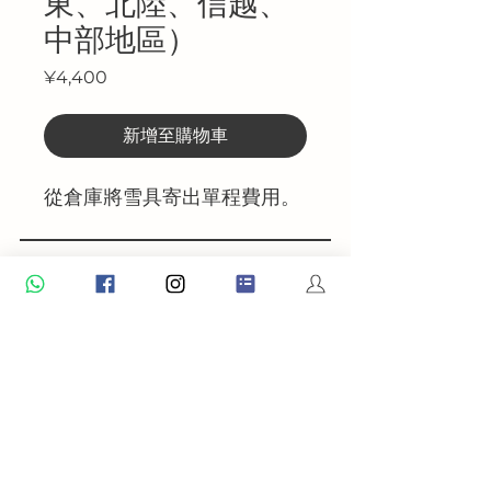
東、北陸、信越、
中部地區）
價
¥4,400
格
新增至購物車
從倉庫將雪具寄出單程費用。
Chillyhill株式会社
〒398-0002 大町市大町4450-6
CONTACT US
TERMS & CONDITIONS